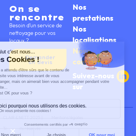
Nos
On se
rencontre
prestations
Besoin d’un service de
Nos
nettoyage pour vos
localisations
locaux ?
Nous
Demander
contacter
un devis
Suivez-nous
sur
CLAIR & NETT 2025 |
Mentions légales
Tous droits réservés