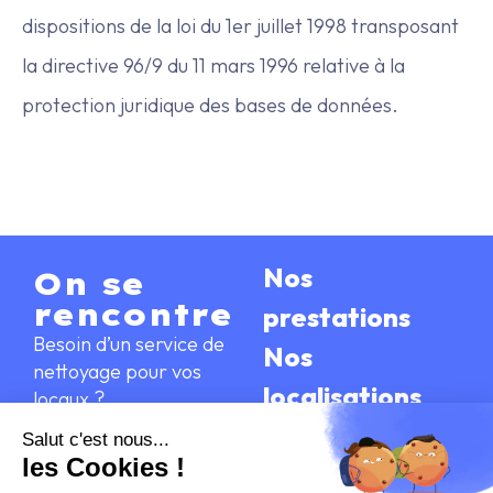
dispositions de la loi du 1er juillet 1998 transposant
la directive 96/9 du 11 mars 1996 relative à la
protection juridique des bases de données.
Nos
On se
rencontre
prestations
Besoin d’un service de
Nos
nettoyage pour vos
localisations
locaux ?
Nous
Demander
contacter
un devis