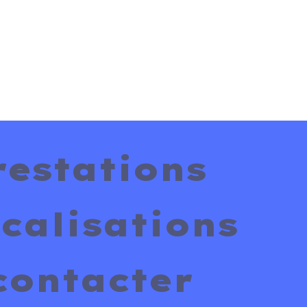
restations
calisations
contacter