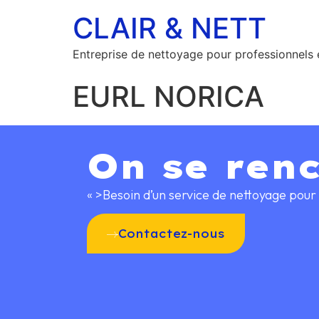
CLAIR & NETT
Entreprise de nettoyage pour professionnels e
EURL NORICA
On se ren
« >
Besoin d’un service de nettoyage pour 
Contactez-nous